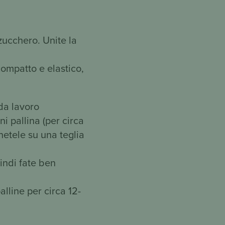
zucchero. Unite la
compatto e elastico,
 da lavoro
i pallina (per circa
netele su una teglia
uindi fate ben
alline per circa 12-