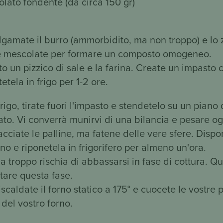
olato fondente (da circa 150 gr)
gamate il burro (ammorbidito, ma non troppo) e lo 
 e mescolate per formare un composto omogeneo.
o un pizzico di sale e la farina. Create un impasto 
etela in frigo per 1-2 ore.
rigo, tirate fuori l'impasto e stendetelo su un piano
to. Vi converrà munirvi di una bilancia e pesare ogn
iacciate le palline, ma fatene delle vere sfere. Dispo
rno e riponetela in frigorifero per almeno un'ora.
da troppo rischia di abbassarsi in fase di cottura. Q
tare questa fase.
caldate il forno statico a 175° e cuocete le vostre p
del vostro forno.