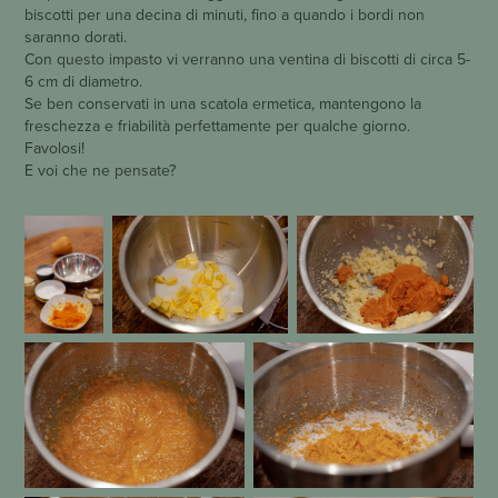
biscotti per una decina di minuti, fino a quando i bordi non
saranno dorati.
Con questo impasto vi verranno una ventina di biscotti di circa 5-
6 cm di diametro.
Se ben conservati in una scatola ermetica, mantengono la
freschezza e friabilità perfettamente per qualche giorno.
Favolosi!
E voi che ne pensate?