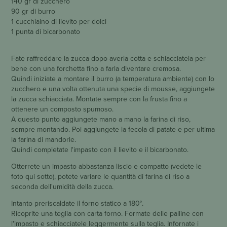
140 gr di zucchero
90 gr di burro
1 cucchiaino di lievito per dolci
1 punta di bicarbonato
Fate raffreddare la zucca dopo averla cotta e schiacciatela per
bene con una forchetta fino a farla diventare cremosa.
Quindi iniziate a montare il burro (a temperatura ambiente) con lo
zucchero e una volta ottenuta una specie di mousse, aggiungete
la zucca schiacciata. Montate sempre con la frusta fino a
ottenere un composto spumoso.
A questo punto aggiungete mano a mano la farina di riso,
sempre montando. Poi aggiungete la fecola di patate e per ultima
la farina di mandorle.
Quindi completate l'impasto con il lievito e il bicarbonato.
Otterrete un impasto abbastanza liscio e compatto (vedete le
foto qui sotto), potete variare le quantità di farina di riso a
seconda dell'umidità della zucca.
Intanto preriscaldate il forno statico a 180°.
Ricoprite una teglia con carta forno. Formate delle palline con
l'impasto e schiacciatele leggermente sulla teglia. Infornate i