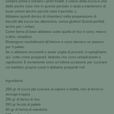
sempre prima e iniziano i primi freddi, il colore della zucca è una
delle poche cose che in questo periodo ci aiuta a mantenerci di
buon umore (anche perché visto il periodo...).
Abbiamo quindi deciso di cimentarci nella preparazione di
biscotti alla zucca ma, attenzione, senza glutine! Quindi perfetti
anche per i celiaci.
Come farina di base abbiamo usato quella di riso e sono, manco
a dirlo, strepitosi.
Rimangono morbidissimi all'interno e sono davvero un piacere
per il palato.
Se vi abbiamo incuriositi e avete voglia di provarli, vi spieghiamo
qui sotto come prepararli. Vedrete che sono semplicissimi e
rapidissimi. E ovviamente sono un'ottima occasione per cucinare
coi bambini, proprio come li abbiamo preparati noi!
Ingredienti:
250 gr di zucca (da cuocere al vapore o bollita, non al forno si
asciuga troppo)
210 gr di farina di riso
100 gr fecola di patate
50 gr di farina di mandorle